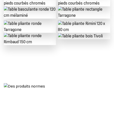
Table pliante mélanine
Table pliante stratifiée
pieds courbés chromés
pieds courbés chromés
Table basculante ronde 120
Table pliante rectangle
cm mélaminé
Tarragone
Table pliante ronde
Table pliante Rimini 120 x
Tarragone
80 cm
Table pliante bois Tivoli
Table pliante ronde
Rimbaud 150 cm
La table pliante en bois et en deux types de bois différents. Il
y a 3 formes de table, la table rectangle stand. La table
rectangle basculante et enfin la table ronde. Vous pouvez
vous apercevoir que certaines tables ont des roulettes, pour
mieux les déplacer.