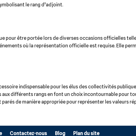
ymbolisant le rang d’adjoint.
e pour être portée lors de diverses occasions officielles te
énements où la représentation officielle est requise. Elle per
essoire indispensable pour les élus des collectivités publiques
 aux différents rangs en font un choix incontournable pour t
t parés de manière appropriée pour représenter les valeurs ré
e
Contactez-nous
Blog
Plan du site