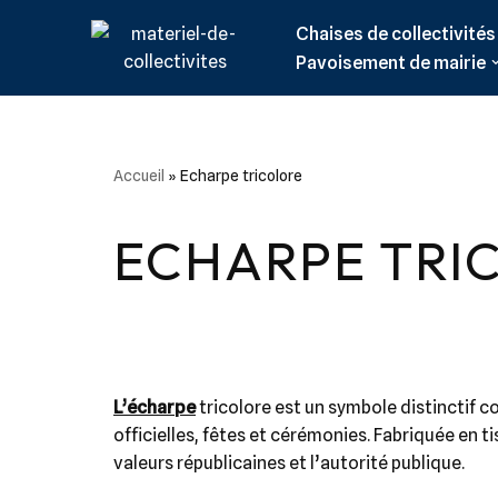
Chaises de collectivités
Aller
Pavoisement de mairie
au
contenu
Accueil
»
Echarpe tricolore
ECHARPE TRI
L’écharpe
tricolore est un symbole distinctif c
officielles, fêtes et cérémonies. Fabriquée en 
valeurs républicaines et l’autorité publique.