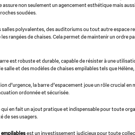
re assure non seulement un agencement esthétique mais aussi 
croches soudées.
salles polyvalentes, des auditoriums ou tout autre espace r
re les rangées de chaises. Cela permet de maintenir un ordre p
rre est robuste et durable, capable de résister à une utilisat
de salle et des modèles de chaises empilables tels que Hélène,
n d’urgence, la barre d’espacement joue un rôle crucial en 
vacuation ordonnée et sécurisée.
ce qui en fait un ajout pratique et indispensable pour toute or
té de ses usagers.
 empilables
est un investissement judicieux pour toute collec